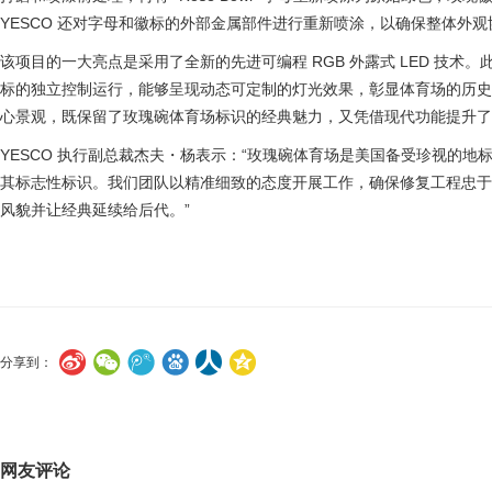
YESCO 还对字母和徽标的外部金属部件进行重新喷涂，以确保整体外
该项目的一大亮点是采用了全新的先进可编程 RGB 外露式 LED 技术
标的独立控制运行，能够呈现动态可定制的灯光效果，彰显体育场的历
心景观，既保留了玫瑰碗体育场标识的经典魅力，又凭借现代功能提升了
YESCO 执行副总裁杰夫・杨表示：“玫瑰碗体育场是美国备受珍视的地标
其标志性标识。我们团队以精准细致的态度开展工作，确保修复工程忠
风貌并让经典延续给后代。”
分享到：
网友评论