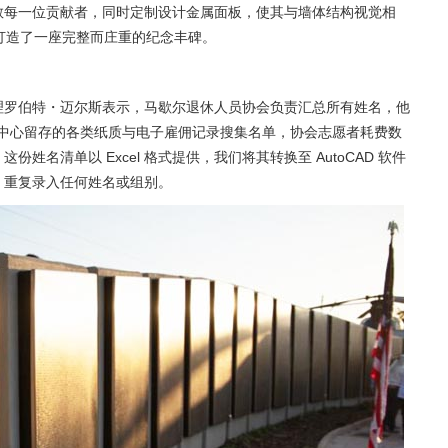
敬每一位贡献者，同时定制设计金属面板，使其与墙体结构视觉相
者打造了一座完整而庄重的纪念丰碑。
理罗伯特・迈尔斯表示，马歇尔退休人员协会负责汇总所有姓名，他
太空飞行中心留存的各类纸质与电子雇佣记录搜集名单，协会志愿者耗费数
名清单以 Excel 格式提供，我们将其转换至 AutoCAD 软件
、重复录入任何姓名或组别。